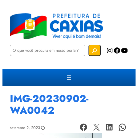
P
Instagram
Facebook
YouTube
e
s
q
u
i
s
a
r
IMG-20230902-
WA0042
setembro 2, 2023