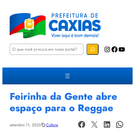
P
Instagram
Facebook
YouTube
e
s
q
u
i
s
a
r
Feirinha da Gente abre
espaço para o Reggae
setembro 11, 2023
Cultura