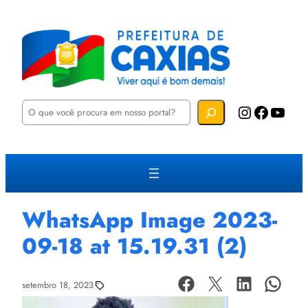
P
Instagram
Facebook
YouTube
e
s
q
u
i
s
a
r
WhatsApp Image 2023-
09-18 at 15.19.31 (2)
setembro 18, 2023