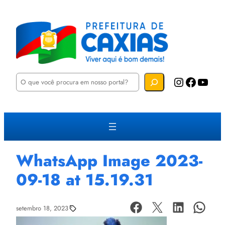
P
Instagram
Facebook
YouTube
e
s
q
u
i
s
a
r
WhatsApp Image 2023-
09-18 at 15.19.31
setembro 18, 2023