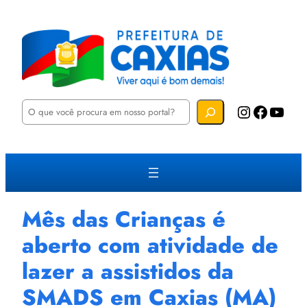
P
Instagram
Facebook
YouTube
e
s
q
u
i
s
a
r
Mês das Crianças é
aberto com atividade de
lazer a assistidos da
SMADS em Caxias (MA)