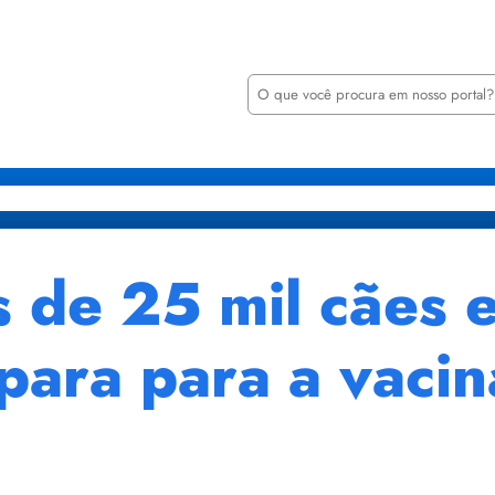
P
e
s
q
u
i
retarias
Órgãos
Transparência
Minha Casa Minha Vida
Notícia
s
a
r
 de 25 mil cães 
para para a vaci