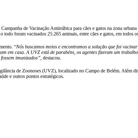
es da Campanha de Vacinação Antirrábica para cães e gatos na zona urban
todo foram vacinados 25.265 animais, entre cães e gatos, em todos os
mento. “
Nós buscamos meios e encontramos a solução que foi vacinar 
am em casa. A UVZ está de parabéns, os agentes fizeram um trabalho 
s fossem imunizados”,
destacou.
ilância de Zoonoses (UVZ), localizado no Campo de Belém. Além disso
de e outros pontos estratégicos.