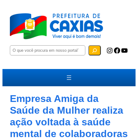
P
Instagram
Facebook
YouTube
e
s
q
u
i
s
a
r
Empresa Amiga da
Saúde da Mulher realiza
ação voltada à saúde
mental de colaboradoras