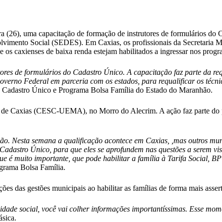
-feira (26), uma capacitação de formação de instrutores de formulários
olvimento Social (SEDES). Em Caxias, os profissionais da Secretaria M
e os caxienses de baixa renda estejam habilitados a ingressar nos prog
ores de formulários do Cadastro Único. A capacitação faz parte da re
overno Federal em parceria com os estados, para requalificar os técn
do Cadastro Único e Programa Bolsa Família do Estado do Maranhão.
 de Caxias (CESC-UEMA), no Morro do Alecrim. A ação faz parte do pla
hão. Nesta semana a qualificação acontece em Caxias, ,mas outros mun
 Cadastro Único, para que eles se aprofundem nas questões a serem vis
que é muito importante, que pode habilitar a família à Tarifa Social, 
ograma Bolsa Família.
ões das gestões municipais ao habilitar as famílias de forma mais assert
ade social, você vai colher informações importantíssimas. Esse momen
ásica.