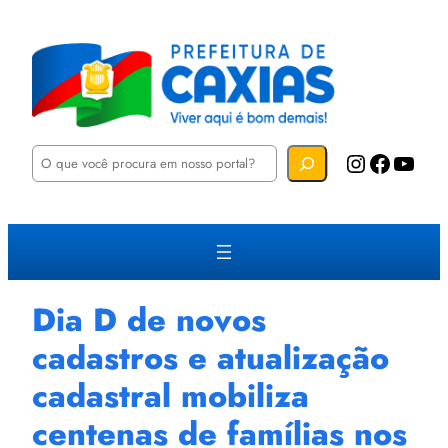
P
Instagram
Facebook
YouTube
e
s
q
u
i
s
a
r
Dia D de novos
cadastros e atualização
cadastral mobiliza
centenas de famílias nos