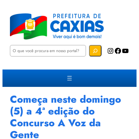
P
Instagram
Facebook
YouTube
e
s
q
u
i
s
a
r
Começa neste domingo
(5) a 4ª edição do
Concurso A Voz da
Gente