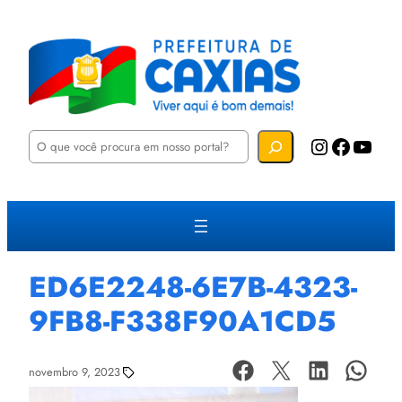
P
Instagram
Facebook
YouTube
e
s
q
u
i
s
a
r
ED6E2248-6E7B-4323-
9FB8-F338F90A1CD5
novembro 9, 2023