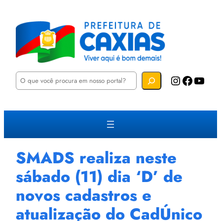
P
Instagram
Facebook
YouTube
e
s
q
u
i
s
a
r
SMADS realiza neste
sábado (11) dia ‘D’ de
novos cadastros e
atualização do CadÚnico