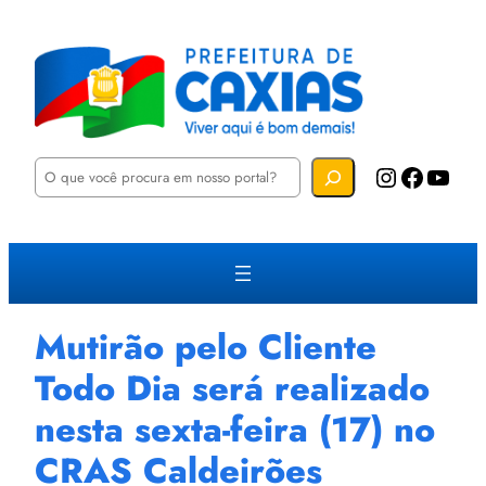
P
Instagram
Facebook
YouTube
e
s
q
u
i
s
a
r
Mutirão pelo Cliente
Todo Dia será realizado
nesta sexta-feira (17) no
CRAS Caldeirões