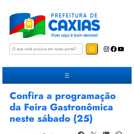
P
Instagram
Facebook
YouTube
e
s
q
u
i
s
a
r
Confira a programação
da Feira Gastronômica
neste sábado (25)