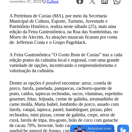
novembro 21, 2023
Cultura
A Prefeitura de Caxias (MA), por meio da Secretaria
Municipal de Cultura, Esporte, Turismo, Juventude e
Patrimônio Histórico, realiza neste sábado (25), mais uma
edição da Feira Gastronômica, na Rua das Sombrinhas, no
Morro do Alecrim. As atrações musicais ficaram por conta
de: Jefferson Costa e o Grupo Pagoblack.
A Feira Gastronômica “O Gosto Bom de Caxias” traz a cada
edição pratos da culinária local e regional, com uma grande
variedade de opções, incentivando o empreendedorismo e
valorização da culinária.
Dentre as opções é possível encontrar: arroz, costela de
porco, farofa, panelada, panquecas, cachorro-quente de
prato, caldos, tapiocas recheadas, sucos, vitaminas, espetinho
gourmet, fritas, feijoada, creme de galinha, arrumadinho de
carne moída, Maria Isabel, lombinho de porco, assado com
farofa, vatapá, tapioca, pastel, hambúrguer, pizzas, pães
recheados, mini pizzas, creme de galinha, crepe, arroz de
cuxá, farofa de tripa, tira-gosto, bolo de coco com ganache
de cacau 70%, brownie, bolo cacau supremo, pizza fit,
sanduíche natural de frango, canjica 0% lactose e bolo de