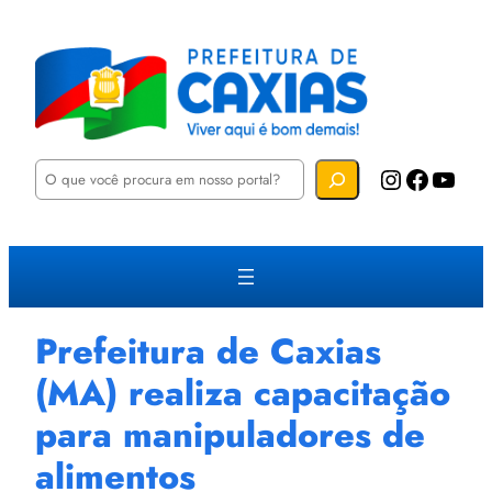
P
Instagram
Facebook
YouTube
e
s
q
u
i
s
a
r
Prefeitura de Caxias
(MA) realiza capacitação
para manipuladores de
alimentos