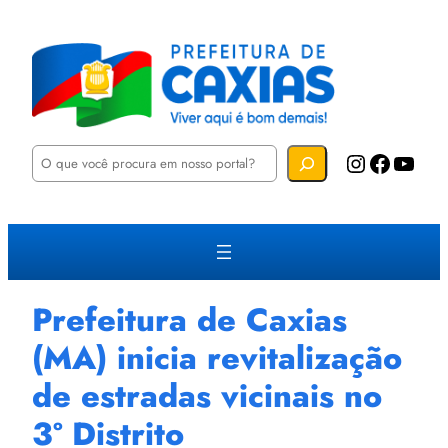
P
Instagram
Facebook
YouTube
e
s
q
u
i
s
a
r
Prefeitura de Caxias
(MA) inicia revitalização
de estradas vicinais no
3º Distrito