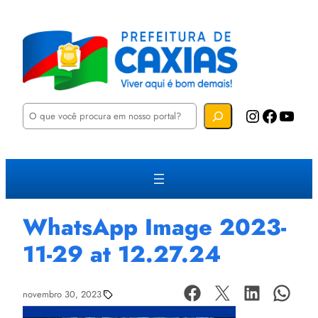
P
Instagram
Facebook
YouTube
e
s
q
u
i
s
a
r
WhatsApp Image 2023-
11-29 at 12.27.24
novembro 30, 2023