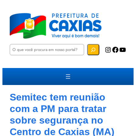
P
Instagram
Facebook
YouTube
e
s
q
u
i
s
a
r
Semitec tem reunião
com a PM para tratar
sobre segurança no
Centro de Caxias (MA)