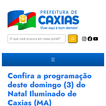
P
Instagram
Facebook
YouTube
e
s
q
u
i
s
a
r
Confira a programação
deste domingo (3) do
Natal Iluminado de
Caxias (MA)