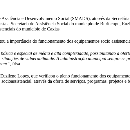
e Assitência e Desenvolvimento Social (SMADS), através da Secretári
ta a Secretária de Assistência Social do município de Buriticupu, Euzil
stenciais do município de Caxias.
ltou a importância do funcionamento dos equipamentos socio assistencia
básica e especial de média e alta complexidade, possibilitando a oferta
 situações de vulnerabilidade. A administração municipal sempre se pr
isem’
‘, frisa.
Euzilene Lopes, que verificou o pleno funcionamento dos equipamentos 
a socioassistencial, através da oferta de serviços, programas, projetos e