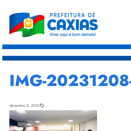
Caxias
Governo
Sec
IMG-2023120
dezembro 8, 2023