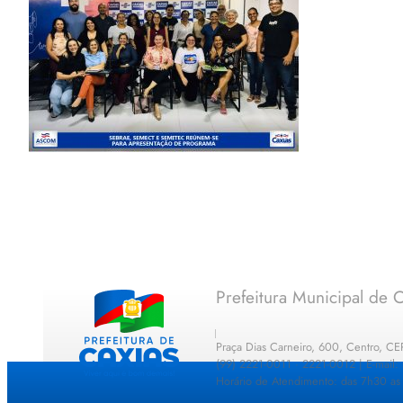
Prefeitura Municipal de C
Praça Dias Carneiro, 600, Centro, C
(99) 2221-0011 · 2221-0012 | E-mail
Horário de Atendimento: das 7h30 as 