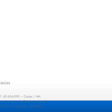
axias
EP: 65.604-090 – Caxias / MA
: sec.comunicacao@caxias.ma.gov.br
13h30 de segunda a sexta-feira