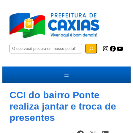
P
Instagram
Facebook
YouTube
e
s
q
u
i
s
a
r
CCI do bairro Ponte
realiza jantar e troca de
presentes