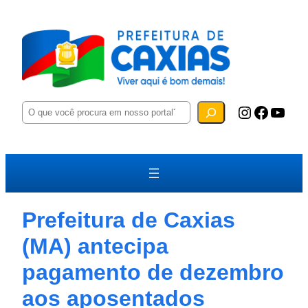
P
Instagram
Facebook
YouTube
e
s
q
u
i
s
a
r
Prefeitura de Caxias
(MA) antecipa
pagamento de dezembro
aos aposentados