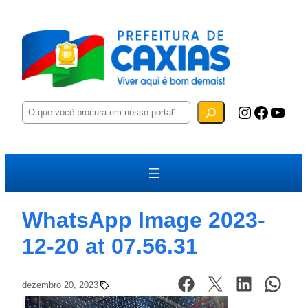
P
Instagram
Facebook
YouTube
e
s
q
u
i
s
a
r
WhatsApp Image 2023-
12-20 at 07.56.31
dezembro 20, 2023