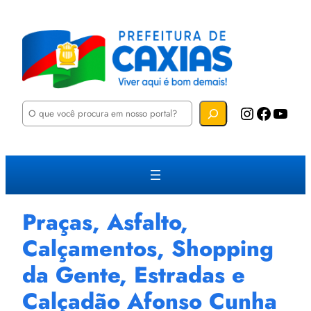
P
Instagram
Facebook
YouTube
e
s
q
u
i
s
a
r
Praças, Asfalto,
Calçamentos, Shopping
da Gente, Estradas e
Calçadão Afonso Cunha