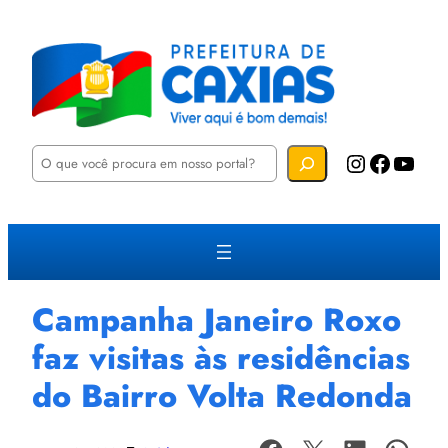
P
Instagram
Facebook
YouTube
e
s
q
u
i
s
a
r
Campanha Janeiro Roxo
faz visitas às residências
do Bairro Volta Redonda