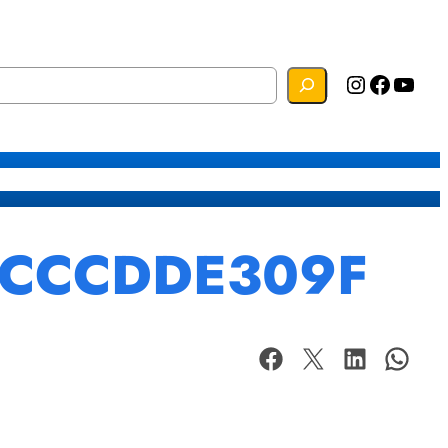
Instagram
Facebook
YouTube
s
Mapa do Site
Webmail
ECCCDDE309F