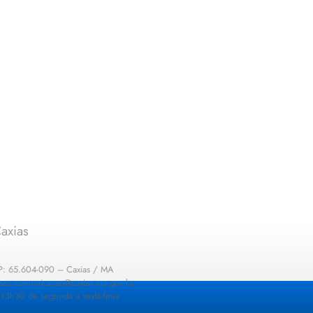
axias
EP: 65.604-090 – Caxias / MA
: sec.comunicacao@caxias.ma.gov.br
13h30 de segunda a sexta-feira