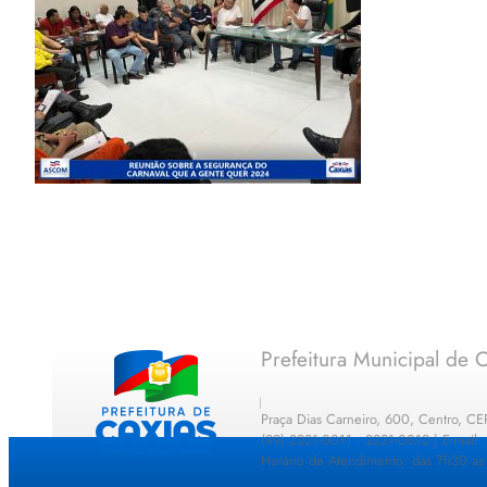
Prefeitura Municipal de C
Praça Dias Carneiro, 600, Centro, C
(99) 2221-0011 · 2221-0012 | E-mail
Horário de Atendimento: das 7h30 as 