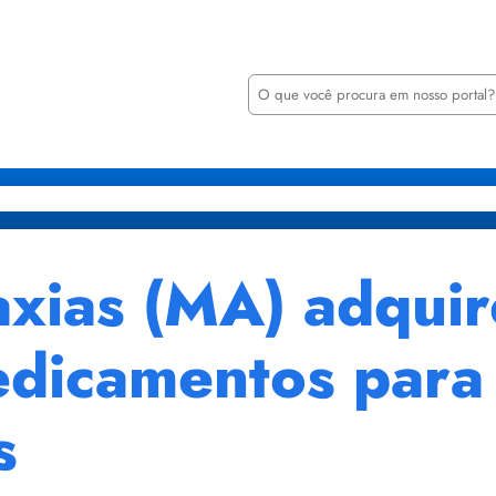
P
e
s
q
u
i
retarias
Órgãos
Transparência
Minha Casa Minha Vida
Notícia
s
a
r
axias (MA) adqui
edicamentos para
s