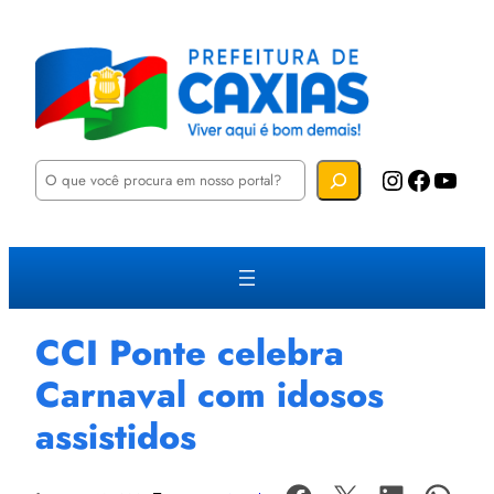
P
Instagram
Facebook
YouTube
e
s
q
u
i
s
a
r
CCI Ponte celebra
Carnaval com idosos
assistidos