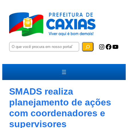
P
Instagram
Facebook
YouTube
e
s
q
u
i
s
a
r
SMADS realiza
planejamento de ações
com coordenadores e
supervisores