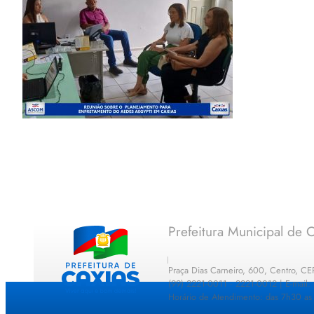
Prefeitura Municipal de C
Praça Dias Carneiro, 600, Centro, C
(99) 2221-0011 · 2221-0012 | E-mail
Horário de Atendimento: das 7h30 as 