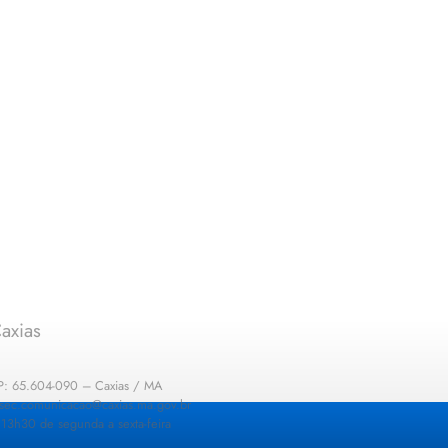
axias
EP: 65.604-090 – Caxias / MA
: sec.comunicacao@caxias.ma.gov.br
13h30 de segunda a sexta-feira