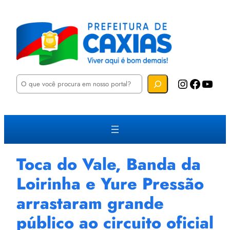
P
Instagram
Facebook
YouTube
e
s
q
u
i
s
a
r
Toca do Vale, Banda da
Loirinha e Yure Pressão
arrastaram grande
público ao circuito oficial