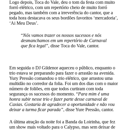
Logo depois, Toca do Vale, deu o tom da festa com muito
forró elétrico, com um repertório cheio de muito forró
pegado, mas também com a irreverência do cantor, que a
toda hora destacava os seus bordões favoritos ‘mercadoria’,
‘Ai Meu Deus’.
“
Nós vamos trazer os nossos sucessos e nós
desmanchamos em um repertório de Carnaval
que fica legal”
, disse Toca do Vale, cantor.
Em seguida o DJ Gildenor aqueceu o público, enquanto o
trio estava se preparando para fazer o arrastão na avenida.
Yury Pressão comandou o trio elétrico, que arrastou uma
multidão no corredor da folia. Foi um dos dias com o maior
número de foliões, em que todos curtiram com toda
segurança os sucessos do momento. “
Para mim é uma
honra subir nesse trio e fazer parte desse carnaval de
Caxias. Gostaria de agradecer a oportunidade e não vou
deixar a turma ficar parada”
, disse Yure Pressão, cantor.
A última atração da noite foi a Banda da Loirinha, que fez
um show mais voltado para o Calypso, mas sem deixar de