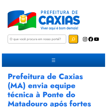
P
Instagram
Facebook
YouTube
e
s
q
u
i
s
a
r
Prefeitura de Caxias
(MA) envia equipe
técnica à Ponte do
Matadouro após fortes