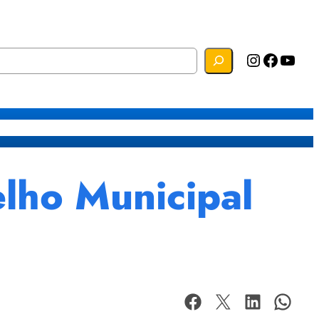
Instagram
Facebook
YouTube
s
Mapa do Site
Webmail
lho Municipal