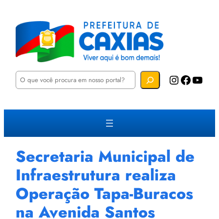
P
Instagram
Facebook
YouTube
e
s
q
u
i
s
a
r
Secretaria Municipal de
Infraestrutura realiza
Operação Tapa-Buracos
na Avenida Santos