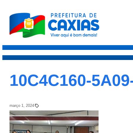
Caxias
Governo
Secre
10C4C160-5A09
março 1, 2024