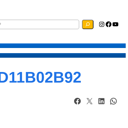
Instagram
Facebook
YouTube
ias
Mapa do Site
Webmail
D11B02B92