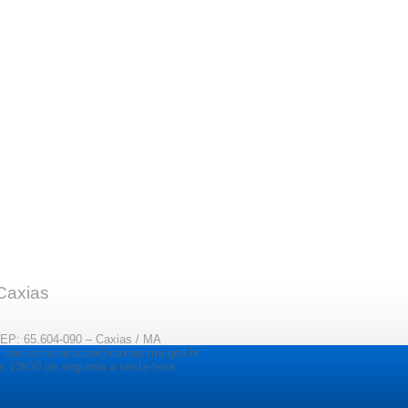
 Caxias
CEP: 65.604-090 – Caxias / MA
il: sec.comunicacao@caxias.ma.gov.br
s 13h30 de segunda a sexta-feira