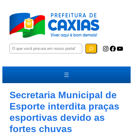
P
Instagram
Facebook
YouTube
e
s
q
u
i
s
a
r
Secretaria Municipal de
Esporte interdita praças
esportivas devido as
fortes chuvas