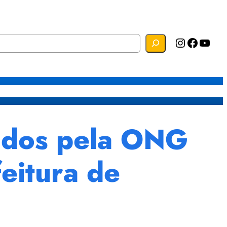
Instagram
Facebook
YouTube
s
Mapa do Site
Webmail
tados pela ONG
eitura de