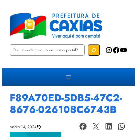
P
Instagram
Facebook
YouTube
e
s
q
u
i
s
a
r
F89A70ED-5DB5-47C2-
8676-026108C6743B
março 14, 2024