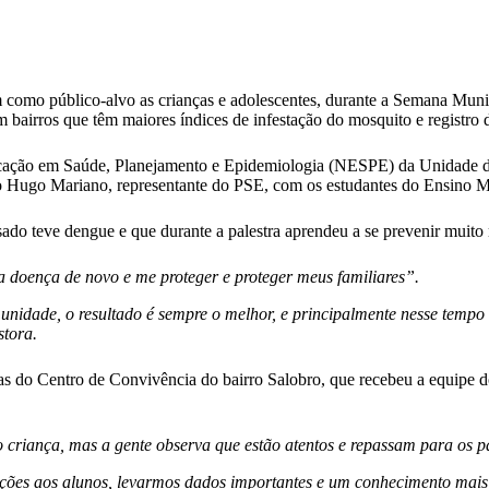
 como público-alvo as crianças e adolescentes, durante a Semana Muni
 bairros que têm maiores índices de infestação do mosquito e registro
Educação em Saúde, Planejamento e Epidemiologia (NESPE) da Unidade
 Hugo Mariano, representante do PSE, com os estudantes do Ensino Mé
ado teve dengue e que durante a palestra aprendeu a se prevenir muito 
 a doença de novo e me proteger e proteger meus familiares”.
nidade, o resultado é sempre o melhor, e principalmente nesse temp
stora.
stidas do Centro de Convivência do bairro Salobro, que recebeu a equip
riança, mas a gente observa que estão atentos e repassam para os pai
ões aos alunos, levarmos dados importantes e um conhecimento mais t