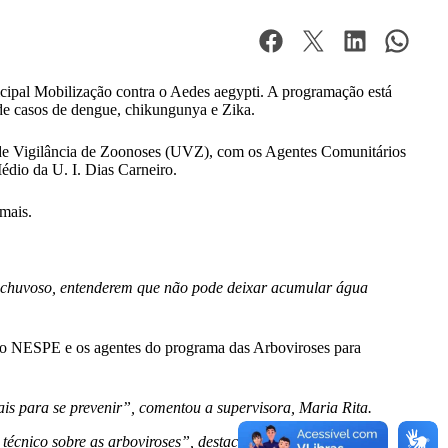
cipal Mobilização contra o Aedes aegypti. A programação está
 de casos de dengue, chikungunya e Zika.
 de Vigilância de Zoonoses (UVZ), com os Agentes Comunitários
dio da U. I. Dias Carneiro.
mais.
o chuvoso, entenderem que não pode deixar acumular água
e do NESPE e os agentes do programa das Arboviroses para
s para se prevenir”, comentou a supervisora, Maria Rita.
écnico sobre as arboviroses”, destacou o agente de saúde