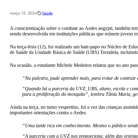
março 15, 2024
Saúde
A conscientização sobre o combate ao Aedes aegypti, também tem
sendo desenvolvida em instituições públicas que reúnem jovens em
Na terça-feira (12), foi realizado um bate-papo no Núcleo de 
de Saúde da Unidade Básica de Saúde (UBS) Trezidela, incluindo
Na ocasião, a estudante Michele Medeiros relatou que no ano pass
“Na palestra, pude aprender mais, para evitar de contrair
“Quando há a parceria da UVZ, UBS, aluno, escola e comu
para a proliferação do mosquito”, lembra Tânia Maria, ge
Ainda na terça, no turno vespertino, foi a vez das crianças assi
importantes orientações contra o Aedes.
“Uma tarde rica em conhecimento. Mesmo o público sendo c
“A parceria com a UVZ nos proporciona, além das orientaç