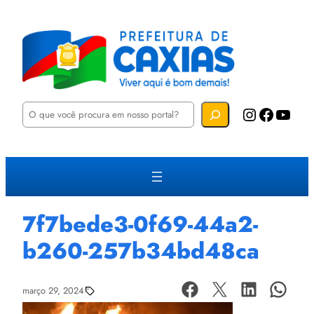
P
Instagram
Facebook
YouTube
e
s
q
u
i
s
a
r
7f7bede3-0f69-44a2-
b260-257b34bd48ca
março 29, 2024