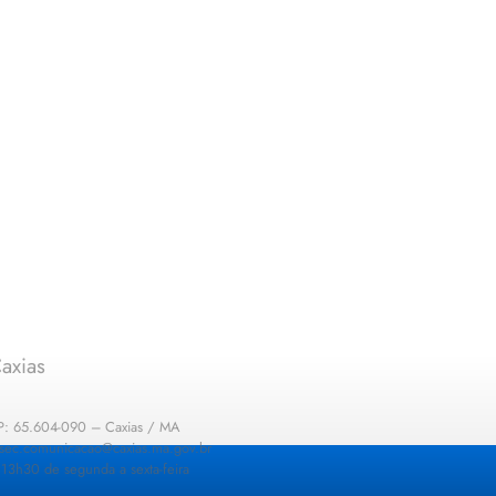
axias
EP: 65.604-090 – Caxias / MA
: sec.comunicacao@caxias.ma.gov.br
13h30 de segunda a sexta-feira