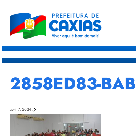
Caxias
Governo
Sec
2858ED83-BAB
abril 7, 2024