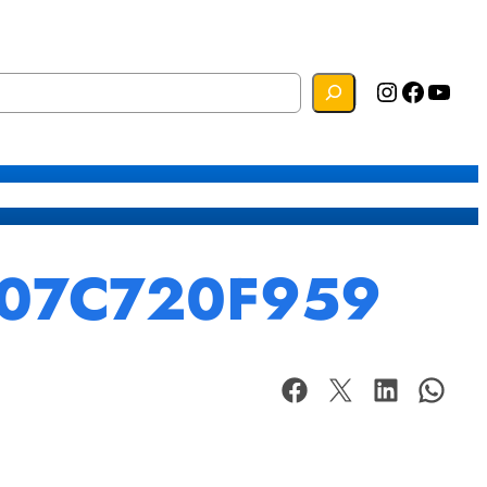
Instagram
Facebook
YouTube
s
Mapa do Site
Webmail
107C720F959