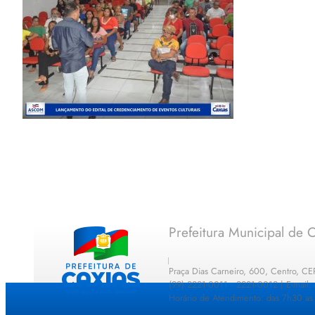
Prefeitura Municipal de C
Praça Dias Carneiro, 600, Centro, C
(99) 2221-0011 · 2221-0012 | E-mail
Horário de Atendimento: das 7h30 as 