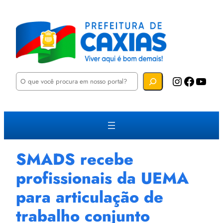
P
Instagram
Facebook
YouTube
e
s
q
u
i
s
a
r
SMADS recebe
profissionais da UEMA
para articulação de
trabalho conjunto