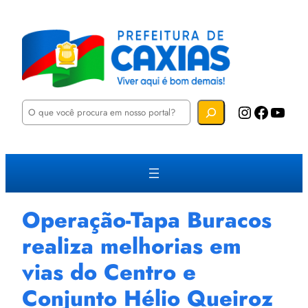
P
Instagram
Facebook
YouTube
e
s
q
u
i
s
a
r
Operação-Tapa Buracos
realiza melhorias em
vias do Centro e
Conjunto Hélio Queiroz