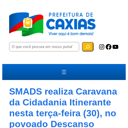
P
Instagram
Facebook
YouTube
e
s
q
u
i
s
a
r
SMADS realiza Caravana
da Cidadania Itinerante
nesta terça-feira (30), no
povoado Descanso