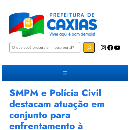
P
Instagram
Facebook
YouTube
e
s
q
u
i
s
a
r
SMPM e Polícia Civil
destacam atuação em
conjunto para
enfrentamento à