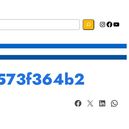
Instagram
Facebook
YouTube
s
Mapa do Site
Webmail
d573f364b2