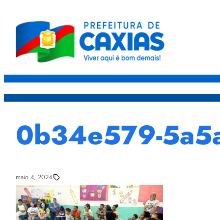
Caxias
Governo
Sec
0b34e579-5a5
maio 4, 2024