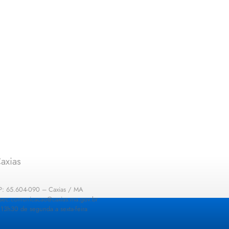
axias
EP: 65.604-090 – Caxias / MA
: sec.comunicacao@caxias.ma.gov.br
13h30 de segunda a sexta-feira