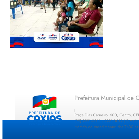
Prefeitura Municipal de C
Praça Dias Carneiro, 600, Centro, C
(99) 2221-0011 · 2221-0012 | E-mail
Horário de Atendimento: das 7h30 as 