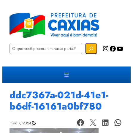
P
Instagram
Facebook
YouTube
e
s
q
u
i
s
a
r
ddc7367a-021d-41e1-
b6df-16161a0bf780
maio 7, 2024