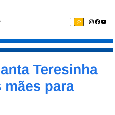
Instagram
Facebook
YouTube
ias
Mapa do Site
Webmail
Santa Teresinha
s mães para