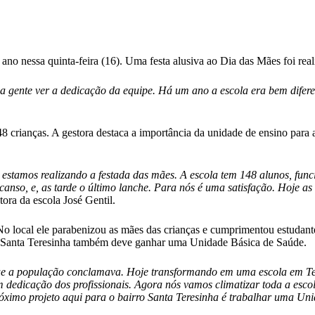
ano nessa quinta-feira (16). Uma festa alusiva ao Dia das Mães foi rea
, a gente ver a dedicação da equipe. Há um ano a escola era bem dife
48 crianças. A gestora destaca a importância da unidade de ensino pa
 estamos realizando a festada das mães. A escola tem 148 alunos, fun
canso, e, as tarde o último lanche. Para nós é uma satisfação. Hoje 
ora da escola José Gentil.
No local ele parabenizou as mães das crianças e cumprimentou estudante
al Santa Teresinha também deve ganhar uma Unidade Básica de Saúde.
que a população conclamava. Hoje transformando em uma escola em Te
com dedicação dos profissionais. Agora nós vamos climatizar toda a es
róximo projeto aqui para o bairro Santa Teresinha é trabalhar uma Un