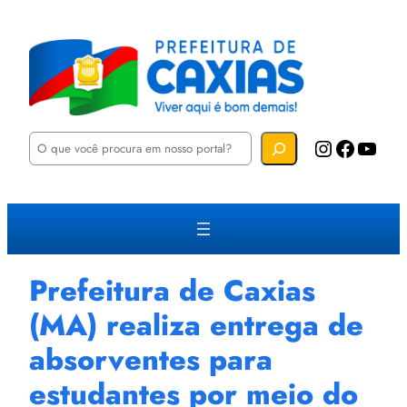
P
Instagram
Facebook
YouTube
e
s
q
u
i
s
a
r
Prefeitura de Caxias
(MA) realiza entrega de
absorventes para
estudantes por meio do